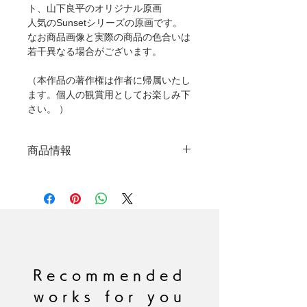
ト、山下良平のオリジナル原画
人気のSunsetシリーズの原画です。
なお商品画像と実際の商品の色合いは
若干異なる場合がございます。
（本作品の著作権は作者に帰属いたし
ます。個人の観賞用としてお楽しみ下
さい。 ）
商品情報
オリジナル原画
制作年：2025年
本体サイズ：
530mm×455mm（F10サイズ）※
額縁なし
技法：キャンバスに油絵の具、ア
クリルペイント
Recommended
サイン：あり
works for you