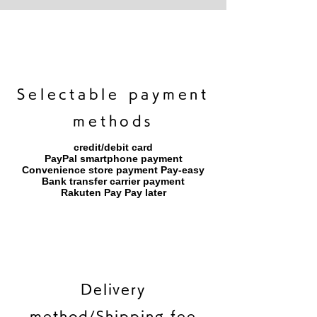
3（digital）】
​Selectable payment
methods
credit/debit card
PayPal smartphone payment
​Convenience store payment Pay-easy
​Bank transfer carrier payment
​Rakuten Pay Pay later
Delivery
method/Shipping fee