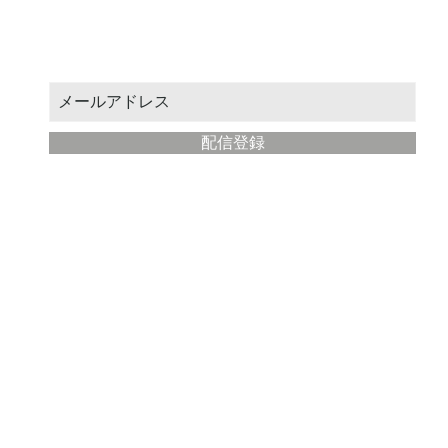
お得なクーポンや新作情報をお届けします。
メールアドレスを入力してください：
配信登録
​Modern Painter Studio
about
Store management: STUDIO Eba
Location: Fujisawa City, Kanagawa Prefecture
Email address:
yahoo@illustmaster.com
terms of service
privacy policy
Description based on Specified Commercial Transactions Law