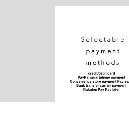
​Selectable
payment
methods
credit/debit card
PayPal smartphone payment
​Convenience store payment Pay-e
​Bank transfer carrier payment
​Rakuten Pay Pay later