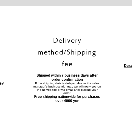
Delivery
method/Shipping
fee
Desc
Shipped within 7 business days after
order confirmation
asy
If the shipping date is delayed due to the sales
manager's business trip, etc., we will notify you on
the homepage or via email after placing your
order.
Free shipping nationwide for purchases
over 4000 yen