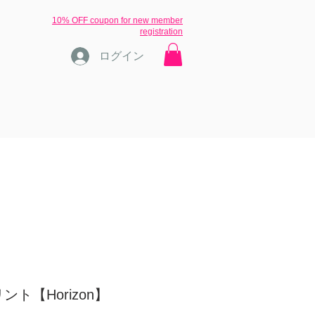
​10% OFF coupon for new member
registration
ログイン
ons
ブログ
inquiry
More
ト【Horizon】