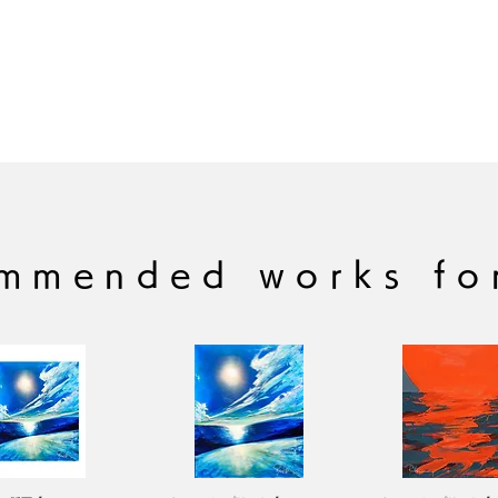
またニス加工を施す
ました。
mmended works fo