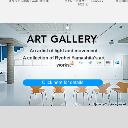
オリジナル原画【Water flow 3】
ジクレーポスター 【Frontier 7
限定50部：
2026-1】
ART GALLERY
オリジナル原画【Horizon 2026-
オリジナル原画【Splash image
キャンバスプリント【Ballet jumper
オリジナル原画【Frontier 7-2026-
限定50部
An artist of light and movement
1】
1】
3（digital）】
1】
A collection of Ryohei Yamashita's art
works.
Click here for details