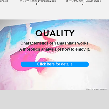
nset】
オリジナル原画【Yamakasa box
オリジナル原画【Splash image
5】
2】
QUALITY
hi 3】
キャンバスプリント【Horizon
オリジナル原画【Yamakasa box】
Characteristics of Yamashita's works
2026-1】
A thorough analysis of how to enjoy it.
Click here for details