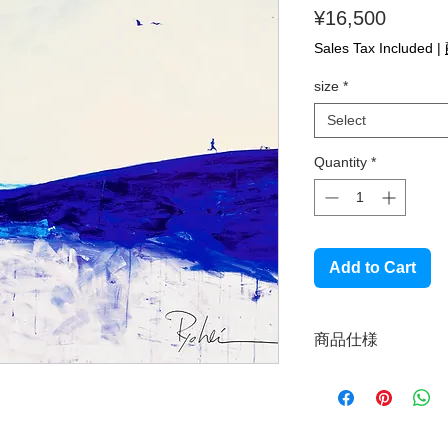
Price
¥16,500
Sales Tax Included
|
size
*
Select
Quantity
*
Add to Cart
商品仕様
プリント生地：麻10
麻100％のプリント
ます。UVインクジ
準7色（CMYKLcL