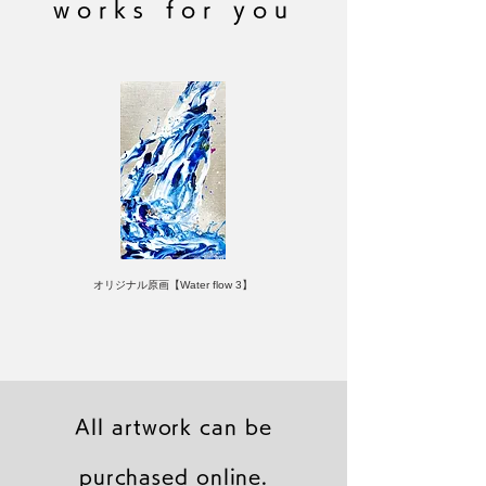
works for you
オリジナル原画【Water flow 3】
All artwork can be
purchased online.