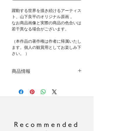
躍動する世界を描き続けるアーティス
ト、山下良平のオリジナル原画 。
なお商品画像と実際の商品の色合いは
若干異なる場合がございます。
（本作品の著作権は作者に帰属いたし
ます。個人の観賞用としてお楽しみ下
さい。 ）
商品情報
オリジナル原画
制作年：2020年
絵画サイズ：F20号 727×606mm
※額縁なし
技法：キャンバスにアクリルペイ
ント
サイン：あり
Recommended